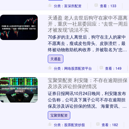
分类：富深所配资
查看：133
天通盈 老人去世后狗守在家中不愿离
开，重庆一社居委回应：“去世一周后
才被发现”说法不实
70多岁的主人离世后，狗守在主人的家中
不愿离去，瘦成皮包骨头、皮肤溃烂，最
终被动物救助机构收养，并被取名为“忠
忠”。忠忠的故事感动了很多网民，有人
天通盈
说，“它让我想....
分类：网络股票配资平台
查看：149
宝聚荣配资 利安隆：不存在逾期担保
及涉及诉讼担保的情况
证券日报网讯10月24日晚间，利安隆发布
公告称，公司及下属子公司不存在逾期担
保及涉及诉讼担保的情况。 海量资讯、精
准解读，尽在新浪财经APP....
宝聚荣配资
分类：股票配资炒股
查看：182