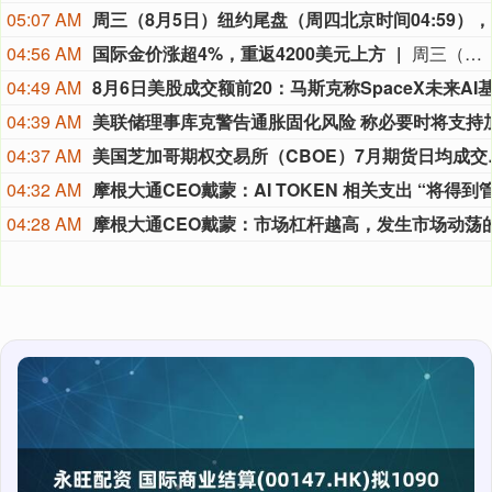
05:07 AM
周三（8月
04:56 AM
国际金价涨超4%，重返4200美元上方
周三（8月5日）纽约尾盘，现货黄金涨4.11%，报4245.39美元/盎司，亚太盘初以来持续上涨，北京时间23:00以来高位窄幅震荡、02:23刷新日高至4267.78美元。现货白银涨4.12%，报62.0075美元/盎司，亚太盘初以来也持续走高、22:10刷新日高至62.7770美元。COMEX铜期货涨1.47%，报6.7410美元/磅，02:30曾涨至6.7650美元。现货铂金跌0.10%，现货钯金涨1.33%。在美股时段交易的费城金银指数收涨6.86%，报345.93点，美股盘初持续上涨、22:00以来高位震荡。在全球市场全天交易的纽约证交所ARCA金矿开采商指数涨7.33%，报2395.57点，亚太盘初以来维持微幅上涨状态、持稳于2250点附近，美股开盘时跳空走高至2350点上方、随后高位震荡。在美股时段交易的原材料指数收涨1.62%，金属与矿业指数收涨1.42%。
04:49 AM
04:39 AM
04:37 AM
美国芝加哥期权交易所（CBOE）7月期
04:32 AM
04:28 AM