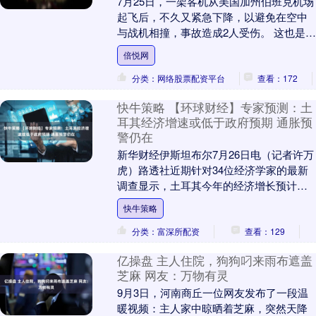
7月25日，一架客机从美国加州伯班克机场
起飞后，不久又紧急下降，以避免在空中
与战机相撞，事故造成2人受伤。 这也是美
国今年发生的第四起客机与军机直接相撞
倍悦网
或险些相....
分类：网络股票配资平台
查看：172
快牛策略 【环球财经】专家预测：土
耳其经济增速或低于政府预期 通胀预
警仍在
新华财经伊斯坦布尔7月26日电（记者许万
虎）路透社近期针对34位经济学家的最新
调查显示，土耳其今年的经济增长预计将
低于政府预期，而通胀水平则可能高于官
快牛策略
方目标。 ....
分类：富深所配资
查看：129
亿操盘 主人住院，狗狗叼来雨布遮盖
芝麻 网友：万物有灵
9月3日，河南商丘一位网友发布了一段温
暖视频：主人家中晾晒着芝麻，突然天降