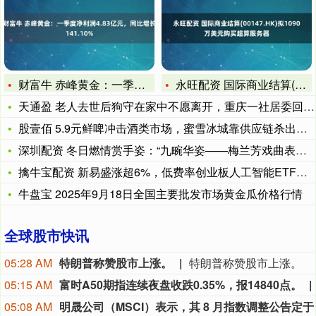
财富牛 赤峰黄金：一季度净利润4.83亿元，同比增长141.
永旺配资 国际商业结算(00147.HK)拟1090万美元购
天通盈 老人去世后狗守在家中不愿离开，重庆一社居委回应：“去
股壹佰 5.9元鲜啤冲击酒类市场，蜜雪冰城靠供应链杀出重围
深圳配资 冬日燃情赏手姿：“九畹华姿——梅兰芳戏曲表演手势展
擒牛宝配资 新易盛涨超6%，低费率创业板人工智能ETF华夏（
牛盘宝 2025年9月18日全国主要批发市场黄金瓜价格行情
全球股市快讯
05:28 AM
特朗普称赞股市上涨。
特朗普称赞股市上涨。
05:15 AM
富时A50期指连续夜盘收跌0.35%，报14840点。
05:08 AM