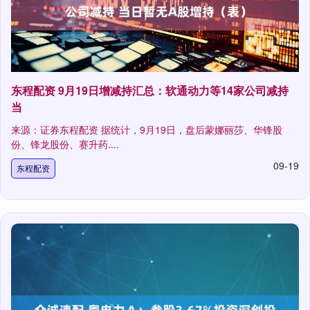
东程配资 9月19日增减持汇总：软通动力等14家公司减持
当
来源：证券东程配资 据统计，9月19日，盘后蒙娜丽莎、华锋股
份、锋龙股份、赛升药....
09-19
东程配资