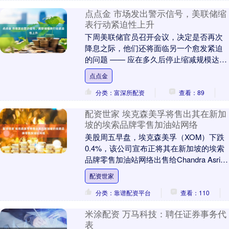
点点金 市场发出警示信号，美联储缩
表行动紧迫性上升
下周美联储官员召开会议，决定是否再次
降息之际，他们还将面临另一个愈发紧迫
的问题 —— 应在多久后停止缩减规模达
6.6 万亿美元的证券投资组合。 数周以
点点金
来，货币....
分类：富深所配资
查看：89
配资世家 埃克森美孚将售出其在新加
坡的埃索品牌零售加油站网络
美股周五早盘，埃克森美孚（XOM）下跌
0.4%，该公司宣布正将其在新加坡的埃索
品牌零售加油站网络出售给Chandra Asri
Pacific。该交易允许Cha....
配资世家
分类：靠谱配资平台
查看：110
米涂配资 万马科技：聘任证券事务代
表