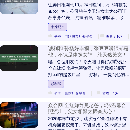
证券日报网讯10月24日晚间，万马科技发
布公告称，公司聘任李玉洁女士为公司证
券事务代表。 海量资讯、精准解读，尽在
新浪财经APP....
米涂配资
分类：网络股票配资平台
查看：107
诚利和 孙杨好幸福，张豆豆满眼都是
他，不愧是体操女神，纯天然美女！
嘿，各位朋友们！今天咱可得好好唠唠那
个在泳坛掀起惊涛骇浪、让无数粉丝疯狂
打call的超级巨星——孙杨。 一提到他的名
字，那可真是如雷贯耳啊！曾经，一场突
诚利和
如其来的....
分类：靠谱配资平台
查看：104
众合网 全红婵终见老爸，5张温馨合
照流出，父女相聚太振奋人心！
2025年春节前夕，跳水冠军全红婵终于有
机会回家探亲了。可谁曾想，这本该是温