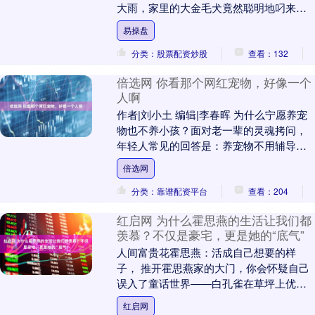
大雨，家里的大金毛犬竟然聪明地叼来雨
布，仔细地盖在芝麻上面，避免被雨水淋
易操盘
湿。 更令人感....
分类：股票配资炒股
查看：132
倍选网 你看那个网红宠物，好像一个
人啊
作者|刘小土 编辑|李春晖 为什么宁愿养宠
物也不养小孩？面对老一辈的灵魂拷问，
年轻人常见的回答是：养宠物不用辅导作
业、不用报兴趣班、更不用操心考学上
倍选网
岸。 如果现....
分类：靠谱配资平台
查看：204
红启网 为什么霍思燕的生活让我们都
羡慕？不仅是豪宅，更是她的“底气”
人间富贵花霍思燕：活成自己想要的样
子， 推开霍思燕家的大门，你会怀疑自己
误入了童话世界——白孔雀在草坪上优雅
开屏，穿着白裙的女主人抱着价值六位数
红启网
的马尔济斯犬漫步....