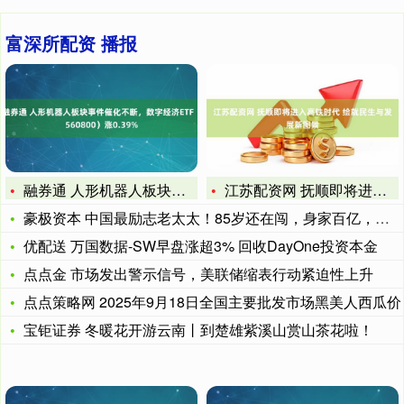
富深所配资 播报
融券通 人形机器人板块事件催化不断，数字经济ETF（5608
江苏配资网 抚顺即将进入高铁时代 绘就民生与发展新图景
豪极资本 中国最励志老太太！85岁还在闯，身家百亿，纳税百亿
优配送 万国数据-SW早盘涨超3% 回收DayOne投资本金
点点金 市场发出警示信号，美联储缩表行动紧迫性上升
点点策略网 2025年9月18日全国主要批发市场黑美人西瓜价
宝钜证券 冬暖花开游云南丨到楚雄紫溪山赏山茶花啦！