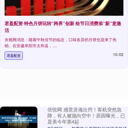
君盈配资 特色月饼玩转“跨界”创新 给节日消费添“新”意激
活
央视网消息：随着中秋佳节的临近，口味各异的月饼也迎来了热
销。在安徽阜阳市太和县，....
10-02
君盈配资
倍悦网 感觉灵魂出窍！客机突然急
降，有人被抛向空中！原因曝光，已
是美今年第4起