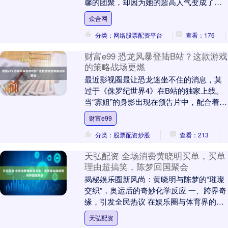
馨的团聚，却因为她的超高人气变成了一
场34躲猫猫34。这令人不停疑惑，成为明
众合网
星运动员....
分类：网络股票配资平台
查看：176
财富e99 恐龙风暴登陆B站？这款游戏
的策略战场更燃
最近影视圈最让恐龙迷坐不住的消息，莫
过于《侏罗纪世界4》在B站的独家上线。
当“寡姐”的身影出现在预告片中，配合着霸
王龙的嘶吼与迅猛龙的利爪，整个社交平
财富e99
台的讨论度....
分类：股票配资炒股
查看：213
天弘配资 全场消费黄晓明买单，买单
理由超搞笑，陈梦回国聚会
揭秘娱乐圈新风尚：黄晓明与陈梦的“璀璨
交织”，奥运后的奇妙化学反应 一、跨界奇
缘，引发全民热议 在娱乐圈与体育界的交
汇点，一场意想不到的“璀璨交织”正悄然上
天弘配资
演。....