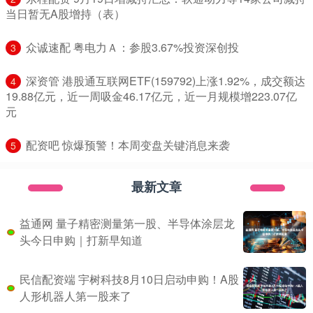
当日暂无A股增持（表）
​众诚速配 粤电力Ａ：参股3.67%投资深创投
3
​深资管 港股通互联网ETF(159792)上涨1.92%，成交额达
4
19.88亿元，近一周吸金46.17亿元，近一月规模增223.07亿
元
​配资吧 惊爆预警！本周变盘关键消息来袭
5
最新文章
益通网 量子精密测量第一股、半导体涂层龙
头今日申购｜打新早知道
民信配资端 宇树科技8月10日启动申购！A股
人形机器人第一股来了