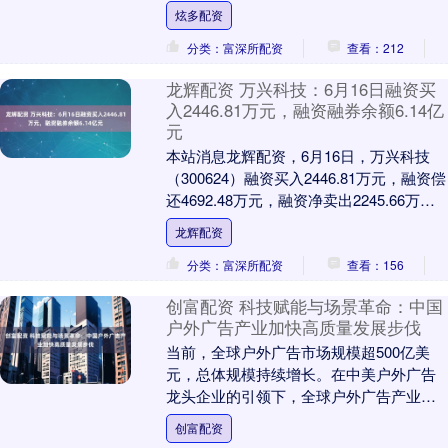
归母净利润2394.0....
炫多配资
分类：富深所配资
查看：212
龙辉配资 万兴科技：6月16日融资买
入2446.81万元，融资融券余额6.14亿
元
本站消息龙辉配资，6月16日，万兴科技
（300624）融资买入2446.81万元，融资偿
还4692.48万元，融资净卖出2245.66万
元，融资余额6.13亿元....
龙辉配资
分类：富深所配资
查看：156
创富配资 科技赋能与场景革命：中国
户外广告产业加快高质量发展步伐
当前，全球户外广告市场规模超500亿美
元，总体规模持续增长。在中美户外广告
龙头企业的引领下，全球户外广告产业进
入蓬勃发展期创富配资，呈现出巨大产业
创富配资
增长新空间。 ....