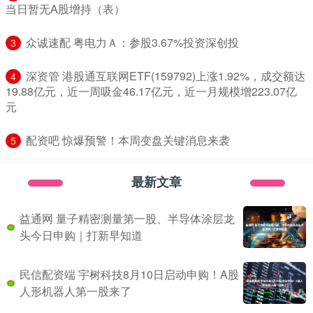
当日暂无A股增持（表）
​众诚速配 粤电力Ａ：参股3.67%投资深创投
3
​深资管 港股通互联网ETF(159792)上涨1.92%，成交额达
4
19.88亿元，近一周吸金46.17亿元，近一月规模增223.07亿
元
​配资吧 惊爆预警！本周变盘关键消息来袭
5
最新文章
益通网 量子精密测量第一股、半导体涂层龙
头今日申购｜打新早知道
民信配资端 宇树科技8月10日启动申购！A股
人形机器人第一股来了