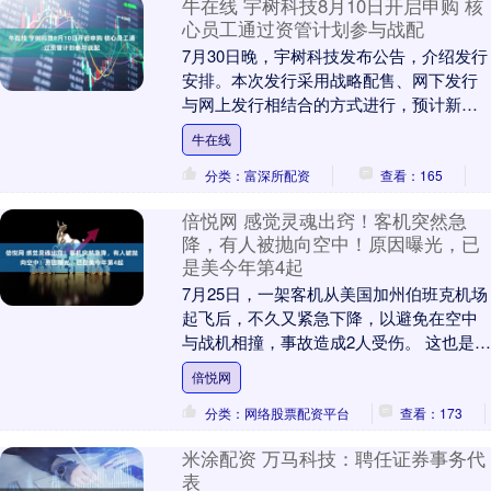
牛在线 宇树科技8月10日开启申购 核
心员工通过资管计划参与战配
7月30日晚，宇树科技发布公告，介绍发行
安排。本次发行采用战略配售、网下发行
与网上发行相结合的方式进行，预计新股
发行数量4044.64万股，拟发行数量占发行
牛在线
后总....
分类：富深所配资
查看：165
倍悦网 感觉灵魂出窍！客机突然急
降，有人被抛向空中！原因曝光，已
是美今年第4起
7月25日，一架客机从美国加州伯班克机场
起飞后，不久又紧急下降，以避免在空中
与战机相撞，事故造成2人受伤。 这也是美
国今年发生的第四起客机与军机直接相撞
倍悦网
或险些相....
分类：网络股票配资平台
查看：173
米涂配资 万马科技：聘任证券事务代
表