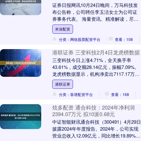
证券日报网讯10月24日晚间，万马科技发
布公告称，公司聘任李玉洁女士为公司证
券事务代表。 海量资讯、精准解读，尽在
新浪财经APP....
米涂配资
分类：网络股票配资平台
查看：108
港联证券 三变科技2月4日龙虎榜数据
三变科技今日上涨4.71%，全天换手率
43.61%，成交额28.14亿元，振幅7.09%。
龙虎榜数据显示，机构净卖出7117.17万
元，营业部席位合计净卖出55....
港联证券
分类：靠谱配资平台
查看：168
炫多配资 通合科技：2024年净利润
2394.07万元 拟10派0.68元
中证智能财讯通合科技（300491）4月29日
披露2024年年度报告。2024年，公司实现
营业总收入12.09亿元，同比增长19.89%；