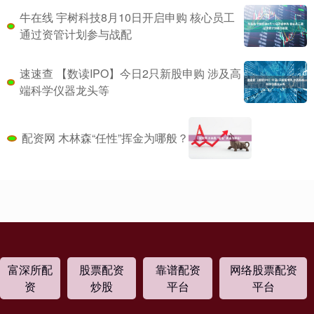
牛在线 宇树科技8月10日开启申购 核心员工
通过资管计划参与战配
速速查 【数读IPO】今日2只新股申购 涉及高
端科学仪器龙头等
配资网 木林森“任性”挥金为哪般？
富深所配
股票配资
靠谱配资
网络股票配资
资
炒股
平台
平台