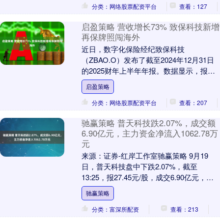
分类：网络股票配资平台
查看：127
启盈策略 营收增长73% 致保科技新增
再保牌照闯海外
近日，数字化保险经纪致保科技
（ZBAO.O）发布了截至2024年12月31日
的2025财年上半年年报。数据显示，报告
期内公司营业收入达1.464亿元人民币，同
启盈策略
比....
分类：网络股票配资平台
查看：207
驰赢策略 普天科技跌2.07%，成交额
6.90亿元，主力资金净流入1062.78万
元
来源：证券-红岸工作室驰赢策略 9月19
日，普天科技盘中下跌2.07%，截至
13:25，报27.45元/股，成交6.90亿元，换
手率3.64%，总市值186.8....
驰赢策略
分类：富深所配资
查看：213