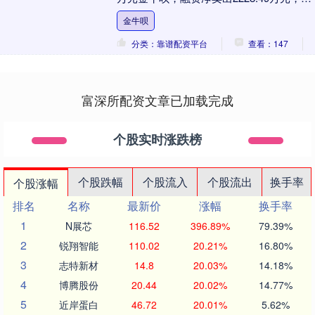
资余额13.97亿元....
金牛呗
分类：靠谱配资平台
查看：147
富深所配资文章已加载完成
个股实时涨跌榜
个股跌幅
个股流入
个股流出
换手率
个股涨幅
排名
名称
最新价
涨幅
换手率
1
N展芯
116.52
396.89%
79.39%
2
锐翔智能
110.02
20.21%
16.80%
3
志特新材
14.8
20.03%
14.18%
4
博腾股份
20.44
20.02%
14.77%
5
近岸蛋白
46.72
20.01%
5.62%