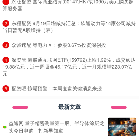
​永旺配资 国际商业结算(00147.HK)拟1090万美元购买超
1
算服务器
​东程配资 9月19日增减持汇总：软通动力等14家公司减持
2
当日暂无A股增持（表）
​众诚速配 粤电力Ａ：参股3.67%投资深创投
3
​深资管 港股通互联网ETF(159792)上涨1.92%，成交额达
4
19.88亿元，近一周吸金46.17亿元，近一月规模增223.07亿
元
​配资吧 惊爆预警！本周变盘关键消息来袭
5
最新文章
益通网 量子精密测量第一股、半导体涂层龙
头今日申购｜打新早知道