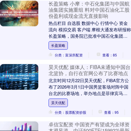
长盈策略 小摩：中石化集团与中国航
油集团实施重组 料对中国石油化工股
份盈利或现金流无直接影响
热点栏目 自选股 数据中心 行情中心 资金
流向 模拟交易 客户端 摩根大通发布研报称
长盈策略，国务院已批准中国石化集团与
中国航空油料集团进行重组，后者持有新
长盈策略
加坡....
分类：富深所配资
查看：85
昊天优配 媒体人：FIBA未通知中国台
北篮协，自行在官网公布了比赛地点
北京时间12月22日昊天优配，FIBA官方公
布了2026年3月1日中国男篮客场对阵中国
台北的比赛场地，举办地点是菲律宾马尼
拉的亚洲购物中心体育馆。对此，媒体
昊天优配
人“....
分类：股票配资炒股
查看：95
卓信宝配资 中国资产有望成为全球资
本避风港，中证500ETF(159922)最新