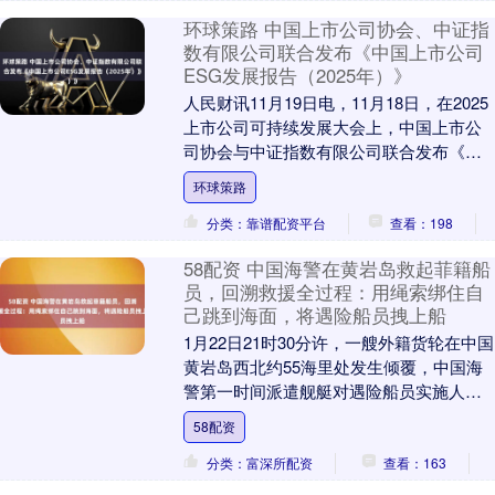
环球策路 中国上市公司协会、中证指
数有限公司联合发布《中国上市公司
ESG发展报告（2025年）》
人民财讯11月19日电，11月18日，在2025
上市公司可持续发展大会上，中国上市公
司协会与中证指数有限公司联合发布《中
国上市公司ESG发展报告(2025年)》....
环球策路
分类：靠谱配资平台
查看：198
58配资 中国海警在黄岩岛救起菲籍船
员，回溯救援全过程：用绳索绑住自
己跳到海面，将遇险船员拽上船
1月22日21时30分许，一艘外籍货轮在中国
黄岩岛西北约55海里处发生倾覆，中国海
警第一时间派遣舰艇对遇险船员实施人道
主义救援。历经两天多紧急搜救，最终成
58配资
功搜救....
分类：富深所配资
查看：163