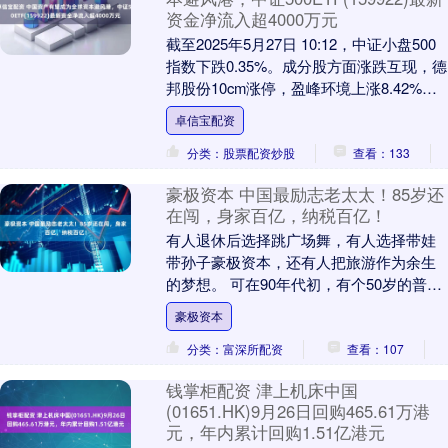
资金净流入超4000万元
截至2025年5月27日 10:12，中证小盘500
指数下跌0.35%。成分股方面涨跌互现，德
邦股份10cm涨停，盈峰环境上涨8.42%卓
信宝配资，中国长城上涨....
卓信宝配资
分类：股票配资炒股
查看：133
豪极资本 中国最励志老太太！85岁还
在闯，身家百亿，纳税百亿！
有人退休后选择跳广场舞，有人选择带娃
带孙子豪极资本，还有人把旅游作为余生
的梦想。 可在90年代初，有个50岁的普通
女工却做了一个惊人的决定：创业。 34年
豪极资本
过去了....
分类：富深所配资
查看：107
钱掌柜配资 津上机床中国
(01651.HK)9月26日回购465.61万港
元，年内累计回购1.51亿港元