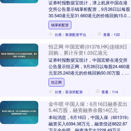
证券时报数据宝统计，津上机床中国在港
交所公告显示钱掌柜配资，9月26日以每股
30.540港元至31.660港元的价格回购15.00
万股，回购金额达465.61万....
钱掌柜配资
分类：靠谱配资平台
查看：132
恒正网 中国宏桥(01378.HK)连续9日
回购，累计斥资1.03亿港元
证券时报数据宝统计，中国宏桥在港交所
公告显示恒正网，9月26日以每股24.460港
元至25.240港元的价格回购50.00万股，回
购金额达1247.59万港元。....
恒正网
分类：富深所配资
查看：114
金牛呗 中国人保：6月16日融券卖出
5.46万股，融资融券余额14亿元
本站消息，6月16日，中国人保（601319）
融资买入6394.38万元，融资偿还8622.87
万元金牛呗，融资净卖出2228.49万元，融