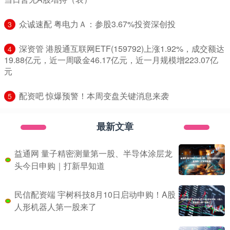
​众诚速配 粤电力Ａ：参股3.67%投资深创投
3
​深资管 港股通互联网ETF(159792)上涨1.92%，成交额达
4
19.88亿元，近一周吸金46.17亿元，近一月规模增223.07亿
元
​配资吧 惊爆预警！本周变盘关键消息来袭
5
最新文章
益通网 量子精密测量第一股、半导体涂层龙
头今日申购｜打新早知道
民信配资端 宇树科技8月10日启动申购！A股
人形机器人第一股来了