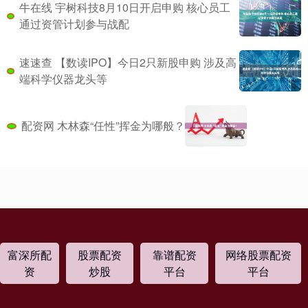
牛在线 宇树科技8月10日开启申购 核心员工
通过资管计划参与战配
速速查 【数读IPO】今日2只新股申购 涉及高
端科学仪器龙头等
配资网 木林森“任性”挥金为哪般？
富深所配
股票配资
靠谱配资
网络股票配资
资
炒股
平台
平台