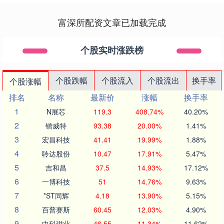
富深所配资文章已加载完成
个股实时涨跌榜
个股跌幅
个股流入
个股流出
换手率
个股涨幅
排名
名称
最新价
涨幅
换手率
1
N展芯
119.3
408.74%
40.20%
2
锴威特
93.38
20.00%
1.41%
3
宏昌科技
41.41
19.99%
1.88%
4
聆达股份
10.47
17.91%
5.47%
5
吉和昌
37.5
14.93%
17.12%
6
一博科技
51
14.76%
9.63%
7
*ST同辉
4.18
13.90%
5.15%
8
百普赛斯
60.45
12.03%
4.90%
9
中科磁业
46.55
11.34%
11.62%