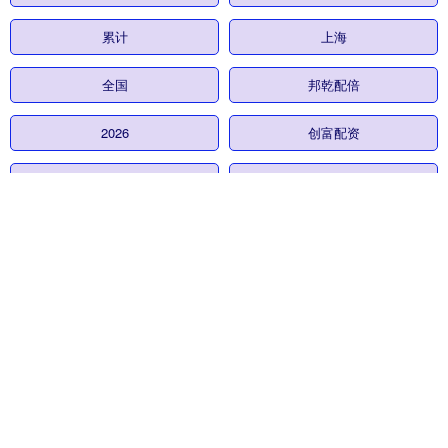
累计
上海
全国
邦乾配倍
2026
创富配资
股壹佰
持续
全部话题标签
关注 富深所配资