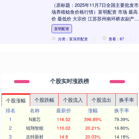
（原标题：2025年11月7日全国主要批发市
场养殖鲶鱼价格行情）富明配资 市场 最高
价 最低价 大宗价 江苏苏州南环桥农副产品
批发市场 12.00 10.00 ....
富明配资
分类：富深所配资
查看：87
个股实时涨跌榜
个股跌幅
个股流入
个股流出
换手率
个股涨幅
排名
名称
最新价
涨幅
换手率
1
N展芯
116.52
396.89%
79.39%
2
锐翔智能
110.02
20.21%
16.80%
3
志特新材
14.8
20.03%
14.18%