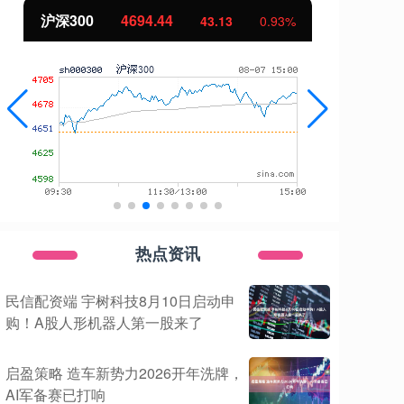
北证50
1134.24
创
11.37
1.01%
热点资讯
民信配资端 宇树科技8月10日启动申
购！A股人形机器人第一股来了
启盈策略 造车新势力2026开年洗牌，
AI军备赛已打响