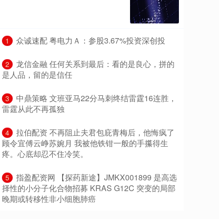
​众诚速配 粤电力Ａ：参股3.67%投资深创投
1
​龙信金融 任何关系到最后：看的是良心，拼的
2
是人品，留的是信任
​中鼎策略 文班亚马22分马刺终结雷霆16连胜，
3
雷霆从此不再孤独
​拉伯配资 不再阻止夫君包庇青梅后，他悔疯了
4
顾令宜傅云峥苏婉月 我被他铁钳一般的手攥得生
疼。心底却忍不住冷笑。
​指盈配资网 【探药新途】JMKX001899 是高选
5
择性的小分子化合物招募 KRAS G12C 突变的局部
晚期或转移性非小细胞肺癌