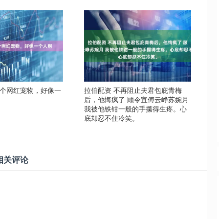
那个网红宠物，好像一
拉伯配资 不再阻止夫君包庇青梅
后，他悔疯了 顾令宜傅云峥苏婉月
我被他铁钳一般的手攥得生疼。心
底却忍不住冷笑。
相关评论