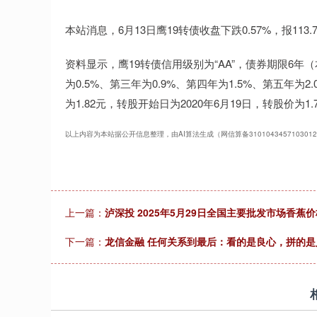
深证成指
14311.01
.68
1.02%
200.89
1
本站消息，6月13日鹰19转债收盘下跌0.57%，报113.
资料显示，鹰19转债信用级别为“AA”，债券期限6年
为0.5%、第三年为0.9%、第四年为1.5%、第五年为
为1.82元，转股开始日为2020年6月19日，转股价为1.
以上内容为本站据公开信息整理，由AI算法生成（网信算备310104345710301
上一篇：
泸深投 2025年5月29日全国主要批发市场香蕉
下一篇：
龙信金融 任何关系到最后：看的是良心，拼的