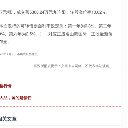
沪深300
4694.44
.42%
43.13
0.93%
77元/张，成交额5308.24万元九连阳，转股溢价率10.02%。
（本次发行的可转债票面利率设定为：第一年为0.3%、第二年
2.0%、第六年为2.5%。），对应正股名山鹰国际，正股最新价
76元。
240019号），不构成投资建议。
富深所配资提示：文章来自网络，不代表本站观点。
价格行情
是人品，留的是信任
相关文章