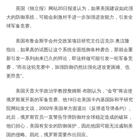
英国《独立报》网站20日报道认为，如果美国建设如此强
大的防御系统，可能会刺激对手进一步加强进攻能力，引发全
球军备竞赛。
美国布鲁金斯学会外交政策项目研究主任迈克尔·奥汉隆
指出，如果真的试图让这个系统全面抵御各种袭击，那就会重
新引发一系列由来已久的辩论，即这样做可能引发一轮军备竞
赛，“而在这轮竞赛中，加强防御仍然比强化进攻更困难、也
更昂贵”。
美国天普大学政治学教授詹姆斯·布朗认为，“金穹”将迫使
俄罗斯展开新的军备竞赛。他19日在美国卡内基国际和平研究
院网站发文说，2002年美国单方面退出《反弹道导弹条约》。
此后，俄罗斯官员一直警告导弹防御对全球稳定造成的破坏，
他们担心，美国有安全的防御保护，因此他国可能无法遏制美
国的侵略。因此，俄罗斯需要作出回应。