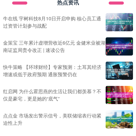
热点资讯
牛在线 宇树科技8月10日开启申购 核心员工通
过资管计划参与战配
金策宝 三年累计虚增营收近6亿元 金健米业被湖
南证监局责令改正 | 速读公告
快牛策略 【环球财经】专家预测：土耳其经济
增速或低于政府预期 通胀预警仍在
红启网 为什么霍思燕的生活让我们都羡慕？不
仅是豪宅，更是她的“底气”
点点金 市场发出警示信号，美联储缩表行动紧
迫性上升