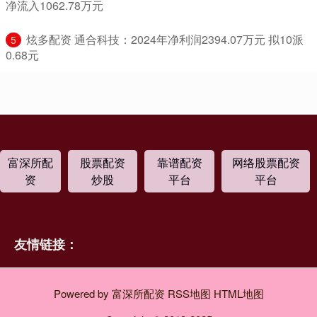
净流入1062.78万元
​炫多配资 通合科技：2024年净利润2394.07万元 拟10派
5
0.68元
富深所配
股票配资
靠谱配资
网络股票配资
资
炒股
平台
平台
友情链接：
Powered by
富深所配资
RSS地图
HTML地图